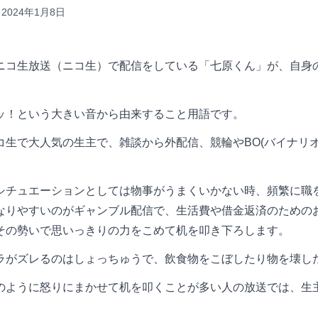
2024年1月8日
ニコ生放送（ニコ生）で配信をしている「七原くん」が、自身
ッ！という大きい音から由来すること用語です。
コ生で大人気の生主で、雑談から外配信、競輪やBO(バイナリ
。
シチュエーションとしては物事がうまくいかない時、頻繁に職
なりやすいのがギャンブル配信で、生活費や借金返済のための
その勢いで思いっきりの力をこめて机を叩き下ろします。
ラがズレるのはしょっちゅうで、飲食物をこぼしたり物を壊し
のように怒りにまかせて机を叩くことが多い人の放送では、生