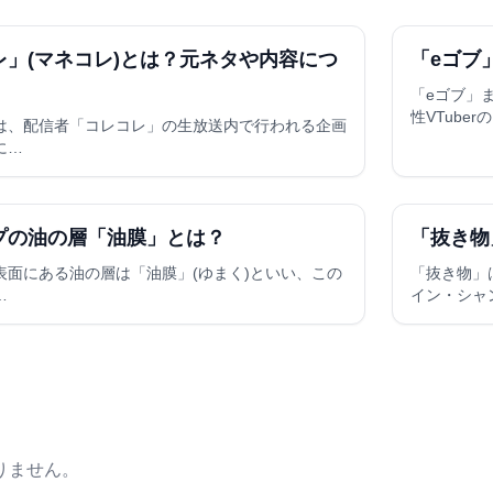
レ」(マネコレ)とは？元ネタや内容につ
「eゴブ
「eゴブ」
性VTuber
は、配信者「コレコレ」の生放送内で行われる企画
に…
プの油の層「油膜」とは？
「抜き物
表面にある油の層は「油膜」(ゆまく)といい、この
「抜き物」
…
イン・シャ
りません。