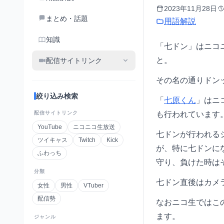
2023年11月28日
まとめ・話題
用語解説
知識
「七ドン」はニコ
と。
配信サイトリンク
その名の通りドン
絞り込み検索
「
七原くん
」はニ
配信サイトリンク
も行われています
YouTube
ニコニコ生放送
七ドンが行われる
ツイキャス
Twitch
Kick
が、特に七ドンに
ふわっち
守り、負けた時は
分類
七ドン直後はカメ
女性
男性
VTuber
配信勢
なおニコ生ではこ
ます。
ジャンル