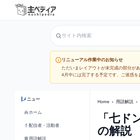
サイト内検索
リニューアル作業中のお知らせ
ただいまレイアウトが未完成の部分が
4月中には完了する予定です、ご迷惑を
メニュー
Home
›
用語解説
›
ホーム
「七ド
配信者・活動者
の解説
用語解説