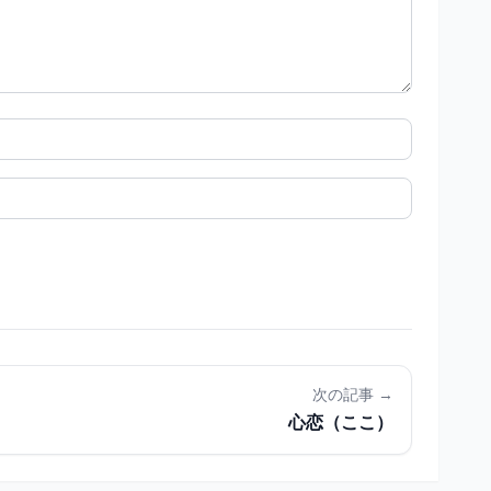
次の記事 →
心恋（ここ）