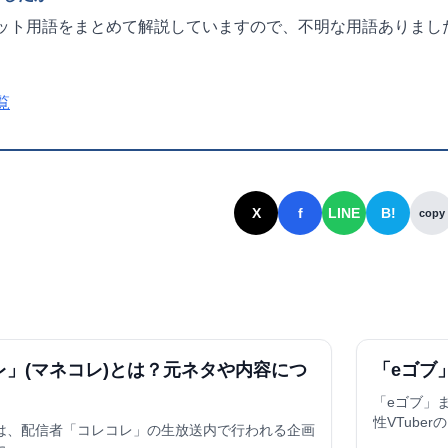
ット用語をまとめて解説していますので、不明な用語ありまし
覧
X
f
LINE
B!
copy
レ」(マネコレ)とは？元ネタや内容につ
「eゴブ
「eゴブ」
性VTuber
は、配信者「コレコレ」の生放送内で行われる企画