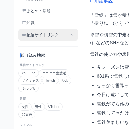
用語解説
まとめ・話題
「雪鉄」は雪が積
知識
「撮り鉄」(とり
降雪や積雪の中走る
配信サイトリンク
r）などのSNSな
雪鉄の使い方や表
絞り込み検索
配信サイトリンク
今シーズンは雪
YouTube
ニコニコ生放送
681系で雪鉄し
ツイキャス
Twitch
Kick
せっかく雪降っ
ふわっち
今日は遠出して
分類
雪鉄がてら他の
女性
男性
VTuber
雪鉄してきたけ
配信勢
雪鉄羨ましいな
ジャンル