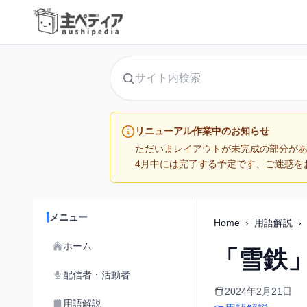
サイト内検索
リニューアル作業中のお知らせ
ただいまレイアウトが未完成の部分が
4月中には完了する予定です、ご迷惑を
メニュー
Home
›
用語解説
›
ホーム
「雪鉄
配信者・活動者
2024年2月21日
用語解説