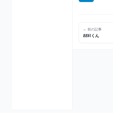
← 前の記事
ｵｵｶﾐくん