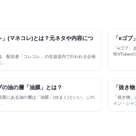
レ」(マネコレ)とは？元ネタや内容につ
「eゴブ
「eゴブ」
性VTuber
は、配信者「コレコレ」の生放送内で行われる企画
に…
プの油の層「油膜」とは？
「抜き物
表面にある油の層は「油膜」(ゆまく)といい、この
「抜き物」
…
イン・シャ