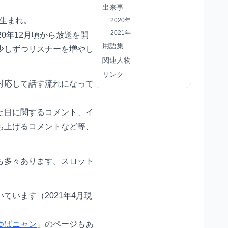
出来事
早生まれ。
2020年
2021年
20年12月頃から放送を開
用語集
少しずつリスナーを増やし
関連人物
リンク
対応して話す流れになって
た目に関するコメント、イ
ち上げるコメントなど等、
も多々あります。スロット
います（2021年4月現
ゆばニャン
」のページもあ