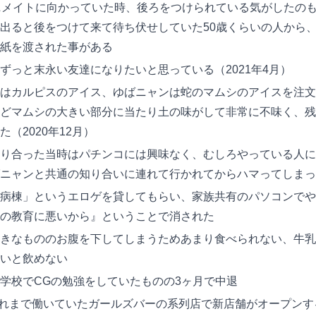
ニメイトに向かっていた時、後ろをつけられている気がしたの
出ると後をつけて来て待ち伏せしていた50歳くらいの人から
紙を渡された事がある
ずっと末永い友達になりたいと思っている（2021年4月）
はカルピスのアイス、ゆばニャンは蛇のマムシのアイスを注文
どマムシの大きい部分に当たり土の味がして非常に不味く、残
（2020年12月）
り合った当時はパチンコには興味なく、むしろやっている人に
ニャンと共通の知り合いに連れて行かれてからハマってしまっ
病棟」というエロゲを貸してもらい、家族共有のパソコンでや
の教育に悪いから』ということで消された
きなもののお腹を下してしまうためあまり食べられない、牛乳
いと飲めない
学校でCGの勉強をしていたものの3ヶ月で中退
にそれまで働いていたガールズバーの系列店で新店舗がオープン