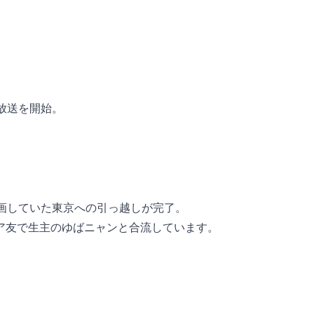
放送を開始。
計画していた東京への引っ越しが完了。
ア友で生主のゆばニャンと合流しています。