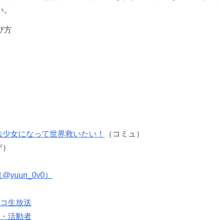
い。
び方
法少女になって世界救いたい！
（コミュ）
ザ）
yuun_0v0）
コ生放送
・活動者