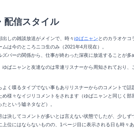
・配信スタイル
顔出しの雑談放送がメインで、時々
ゆばニャン
とのカラオケコ
ムは今のところニコ生のみ（2021年4月現在）。
ルズバーの関係から、仕事が終わった深夜に放送することが多
、ゆばニャンと友達なのは常連リスナーから周知されており、
らよく喋るタイプでない事もありリスナーからのコメントで話
ため様々なイジリコメントをされます（ゆばニャンと同じく部
ったという嘘ネタなど）。
月は決してコメントが多いとは言えない状態でしたが、少しず
に上位にはならないものの、1ページ目に表示される日も時々