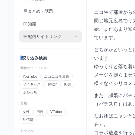
まとめ・話題
ニコ生で部屋からの
同じ地元広島でリ
知識
始、まだあまり知
配信サイトリンク
ています。
どちかかというと
絞り込み検索
います。
ゆっくりと落ち着
配信サイトリンク
メージを膨らませ
YouTube
ニコニコ生放送
様々なイジリコメ
ツイキャス
Twitch
Kick
ふわっち
また、頻繁にパチ
（パチスロ）はあ
分類
女性
男性
VTuber
なおゆばニャンと
配信勢
在）。
ジャンル
コラボ放送を行っ