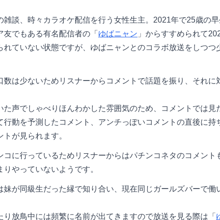
雑談、時々カラオケ配信を行う女性生主。2021年で25歳の
ア友でもある有名配信者の「
ゆばニャン
」からすすめられて20
られていない状態ですが、ゆばニャンとのコラボ放送をしつつ
口数は少ないためリスナーからコメントで話題を振り、それに
いた声でしゃべりほんわかした雰囲気のため、コメントでは見
て行動を予測したコメント、アンチっぽいコメントの直後に持
ントが見られます。
ンコに行っているためリスナーからはパチンコネタのコメント
まりやっていないようです。
は妹が同級生だった縁で知り合い、現在同じガールズバーで働いて
たり放鳥中には頻繁に名前が出てきますので放送を見る際は「