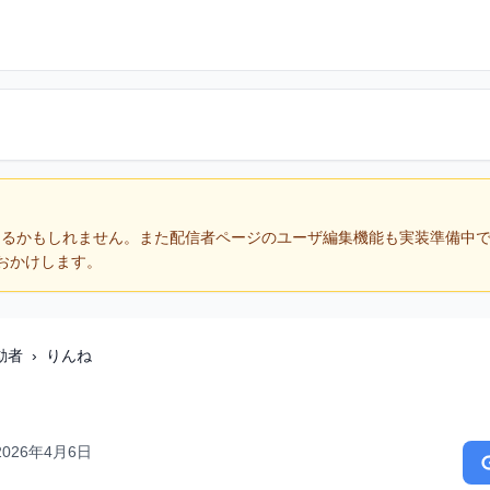
あるかもしれません。また配信者ページのユーザ編集機能も実装準備中
おかけします。
動者
›
りんね
2026年4月6日