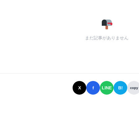
まだ記事がありません
X
f
LINE
B!
copy