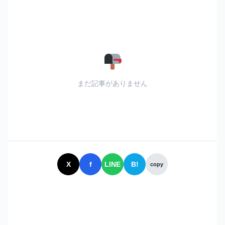
まだ記事がありません
X
f
LINE
B!
copy