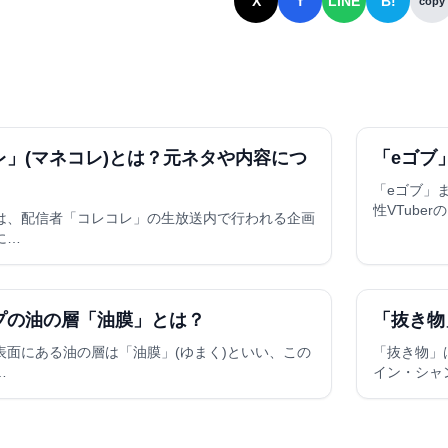
X
f
LINE
B!
copy
レ」(マネコレ)とは？元ネタや内容につ
「eゴブ
「eゴブ」
性VTuber
は、配信者「コレコレ」の生放送内で行われる企画
に…
プの油の層「油膜」とは？
「抜き物
表面にある油の層は「油膜」(ゆまく)といい、この
「抜き物」
…
イン・シャ