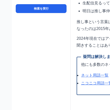
生配信見るって
検索を実行
明日は推し事仲
推し事という言葉
なったのは2015
2024年現在で
聞きすることはあ
他にも多数のネ
ネット用語一覧
ニコニコ用語一