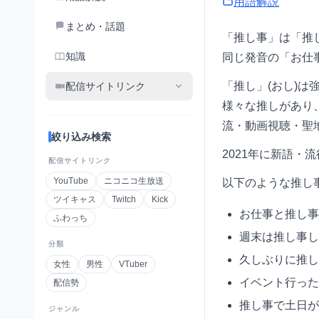
用語解説
まとめ・話題
「推し事」は「推
知識
同じ発音の「お仕
「推し」(おし)は
配信サイトリンク
様々な推しがあり
流・動画視聴・聖
絞り込み検索
2021年に新語
配信サイトリンク
YouTube
ニコニコ生放送
以下のような推し
ツイキャス
Twitch
Kick
お仕事と推し事
ふわっち
週末は推し事し
分類
久しぶりに推し
女性
男性
VTuber
イベント行った
配信勢
推し事で土日が
ジャンル