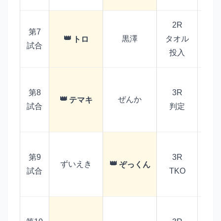
2R
第7
体
黒澤
タオル
トロ
ロの
試合
投入
上
第8
3R
合
ぜんか
テマキ
ダ
試合
判定
定
ロ
第9
3R
る
ずいえき
ぞっくん
き
試合
TKO
止
体