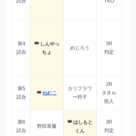
試合
TKO
の
ニ
お
ま
第4
3R
しんやっ
や
めじろう
勝
試合
判定
ちょ
に
し
2R
唯一
第5
カリフラワ
タオル
8k
ねむこ
試合
ー狩子
ー
投入
お
第6
3R
はしもと
野田草履
判
試合
判定
くん
の2