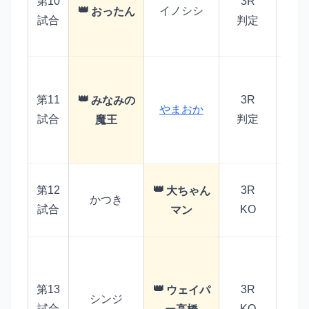
第10
3R
圧
イノシシ
おったん
場
試合
判定
お
お
ラ
第11
3R
みなみの
やまおか
メ
試合
判定
魔王
たも
定
お
第12
3R
大ちゃん
かつき
ラ
試合
KO
マン
ちゃ
92
差
第13
3R
ウェイパ
い
シンジ
ェ
試合
KO