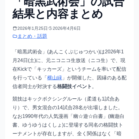
「暗黒武術会」の試合
結果と内容まとめ
2026年1月25日
2026年4月6日
まとめ・話題
「暗黒武術会」(あんこくぶじゅつかい)は2026年1
月24日(土)に、元ニコニコ生放送（ニコ生）で、現
在Kickで「キッカーズ」というチームを率いて配信
を行っている「
横山緑
」が開催した、因縁のある配
信者同士が対決する
格闘技イベント
。
競技はキックボクシングルール（柔道も1試合あ
り）で、男女混合の14試合28名が出場しました。
なお1990年代の人気漫画「幽☆遊☆白書」(幽遊白
書、ゆうゆうはくしょ)に登場する同名の格闘技ト
ーナメントが存在しますが、全く関係はなく「暗