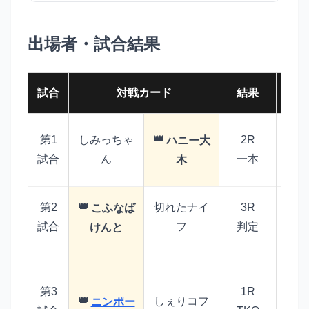
出場者・試合結果
試合
対戦カード
結果
柔
第1
しみっちゃ
2R
ハニー大
ン
試合
ん
一本
木
き
第2
切れたナイ
3R
こふなば
終
こ
試合
フ
判定
けんと
し
デ
第3
1R
しぇりコフ
ニンポー
イ