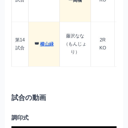
ー高橋
ジ
奪い
お
藤沢なな
パン
第14
2R
（もんじょ
横山緑
で
試合
KO
みに
り）
た
試合の動画
調印式