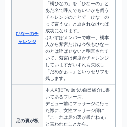
「橘ひなの」を「ひなーの」と
あだ名で呼んでもいいかを伺う
チャレンジのことで「ひなーの
って言うな」と返されなければ
成功になります。
ひなーのチ
ぶいすぽメンバーで唯一、橘本
ャレンジ
人から紫宮だけは今後もひなー
のとは呼ばせないと明言されて
いて、紫宮は何度かチャレンジ
していますがいずれも失敗し
「だめかぁ…」というセリフを
残します。
本人X(旧Twitter)の自己紹介に書
いてあるフレーズ。
デビュー前にマッサージに行っ
た際に、女性マッサージ師に
『こーれは足の裏が板だねぇ』
足の裏が板
と言われたことから。