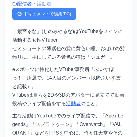
配信者・活動者
ドキュメントで編集(PC)
「紫宮るな」(しのみやるな)はYouTubeをメインに
活動する女性VTuber。
セミショートの薄紫色の髪に黄色い瞳、おばけの髪
飾りに、手にしている紫色の猫は「シュガ」。
eスポーツに特化したVTuber事務所「ぶいすぽ
っ！」所属で、14人目のメンバー（以降ぶいすぽ
と記載）。
VTuberは自らを2Dや3Dのアバターに見立てて動画
投稿やライブ配信をする
活動者
のこと。
主な活動はYouTubeでのライブ配信で、「Apex Le
gends」「スプラトゥーン」「Overwatch」「VAL
ORANT」などをFPSを中心に、時々任天堂やその