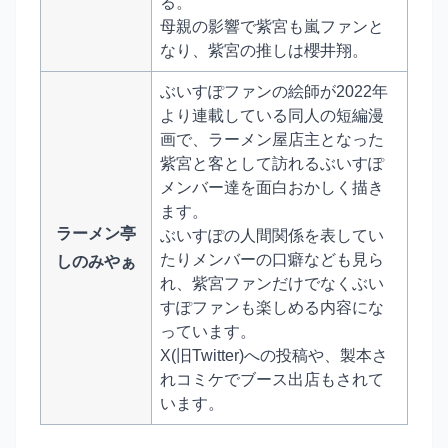
る。
母親の影響で紫宮も嵐ファンと
なり、紫宮の推しは櫻井翔。
ぶいすぽファンの絵師が2022年
より連載している同人の短編漫
画で、ラーメン屋店主となった
紫宮と客として訪れるぶいすぽ
メンバー達を面白おかしく描き
ます。
ラーメン亭
ぶいすぽの人間関係を表してい
たりメンバーの口癖なども見ら
しのみやぁ
れ、紫宮ファンだけでなくぶい
すぽファンも楽しめる内容にな
っています。
X(旧Twitter)への投稿や、製本さ
れコミケでブース出店もされて
います。