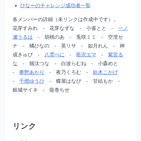
ひなーのチャレンジ成功者一覧
各メンバーの詳細（未リンクは作成中です）。
花芽すみれ - 花芽なずな - 小雀とと -
一ノ
瀬うるは
- 胡桃のあ - 兎咲ミミ - 空澄セ
ナ - 橘ひなの - 英リサ - 如月れん - 神
成きゅぴ -
八雲べに
-
藍沢エマ
-
紫宮る
な
- 猫汰つな - 白波らむね - 小森めと
-
夢野あかり
- 夜乃くろむ -
紡木こかげ
-
千燈ゆうひ
- 蝶屋はなび - 甘結もか -
銀城サイネ - 龍巻ちせ
リンク