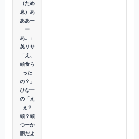
（ため
息）あ
ああー
ー
あ。」
英リサ
「え、
頭食ら
った
の？」
ひなー
の「え
ぇ？
頭？頭
つーか
胴だよ