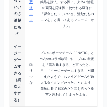
って
藍
結晶を購入）する際に、支払い情報
いい
沢
の画面を隠す際に使われる画像に
のさ
エ
「課金したっていいさ、清楚だもの
マ
エマを」と書いてあるフレーズ・セ
清楚
リフ。
だも
の
イー
プロeスポーツチーム「FNATIC」と
ジー
のApexコラボ放送中に、プロの技術
ゲー
猫
を「異次元すぎる」と言ったとこ
ムす
汰
ろ、「イージーゲームすぎる」と聞
ぎる
つ
こえたようで、ちょうどゲームが始
（異
な
まるタイミングだったこともあり、
次元
簡単に勝てる試合だと高を括った発
すぎ
言と思われてしまったネタ。
る）