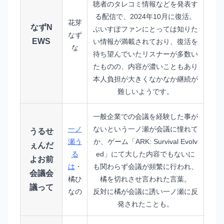
聴者のタレコミ情報などを発表す
る配信で、2024年10月に復活。
花芽
なずN
ぶいすぽファンにとっては知りた
なず
EWS
い情報が満載されており、復活を
な
待ち望んでいたリスナーが多数い
たものの、内容が濃いこともあり
本人負担が大きくなかなか継続が
難しいようです。
一般企業での会議を経験した事が
一ノ
ないという一ノ瀬が会議に憧れて
うるせ
瀬う
か、ゲーム「ARK: Survival Evolv
ぇんだ
る
ed」にて大した内容でもないに
よお前
は
・
も関わらず会議が頻繁に行われ、
会議会
橘ひ
橘を切れさせ言われた言葉。
議って
なの
反対に橘が会議に誘い一ノ瀬に反
発されたことも。