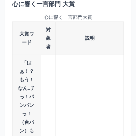
心に響く一言部門 大賞
心に響く一言部門大賞
対
大賞ワ
象
説明
ード
者
「は
ぁ！？
もう！
なん‥チ
っ！パ
ンパン
っ！
（台パ
ン）も