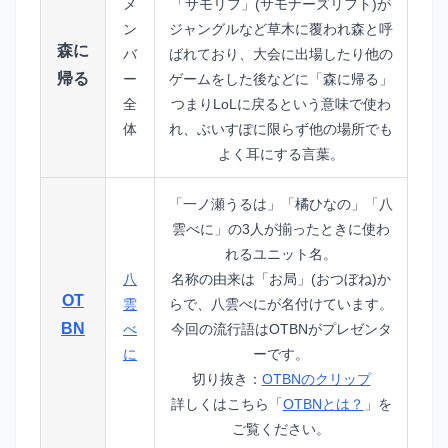
メ
「サモリフ」(サモナーズリフト)が
ン
ジャングルなど草木に覆われ森と呼
森に
バ
ばれており、大会に出場したり他の
帰る
ー
ゲームをした後などに「森に帰る」
全
つまりLoLに戻るという意味で使わ
体
れ、ぶいすぽに限らず他の場所でも
よく耳にする言葉。
「一ノ瀬うるは」「橘ひなの」「八
雲べに」の3人が揃ったときに使わ
れるユニット名。
八
名称の由来は「お局」(おつぼね)か
OT
雲
らで、八雲べにが名付けています。
BN
べ
今回の流行語はOTBNがプレゼンタ
に
ーです。
切り抜き：
OTBNのクリップ
詳しくはこちら「
OTBNとは？
」を
ご覧ください。