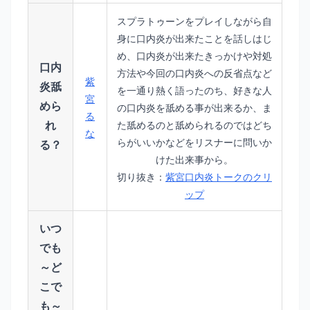
スプラトゥーンをプレイしながら自
身に口内炎が出来たことを話しはじ
め、口内炎が出来たきっかけや対処
口内
方法や今回の口内炎への反省点など
紫
炎舐
を一通り熱く語ったのち、好きな人
宮
めら
の口内炎を舐める事が出来るか、ま
る
れ
た舐めるのと舐められるのではどち
な
らがいいかなどをリスナーに問いか
る？
けた出来事から。
切り抜き：
紫宮口内炎トークのクリ
ップ
いつ
でも
～ど
こで
も～