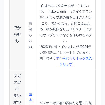
白波のニックネームが「らむち」
で、「take a lunh」（テイクアラン
チ）とラップ調の曲を口ずさんだと
白
ころ「でからむち」と聞こえたた
でか
波
め、橘が真似をしたりリスナーによ
らむ
ら
るサンプリングなども作られるネタ
ち
む
に。
ね
2023年に歌っていましたが2024年
の流行語にノミネートしています。
切り抜き：
でからむちリミックスの
クリップ
フガ
フガ
に
紡
笑い
木
がつ
リスナーが川柳の募集だと思って送