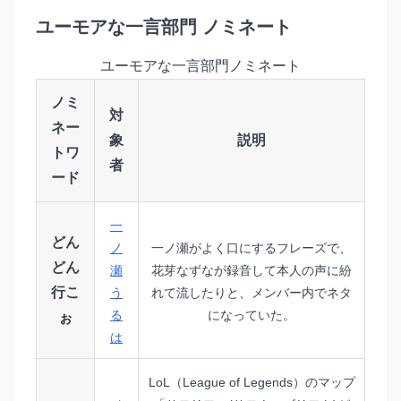
ユーモアな一言部門 ノミネート
ユーモアな一言部門ノミネート
ノミ
対
ネー
象
説明
トワ
者
ード
一
どん
ノ
一ノ瀬がよく口にするフレーズで、
どん
瀬
花芽なずなが録音して本人の声に紛
行こ
う
れて流したりと、メンバー内でネタ
る
になっていた。
ぉ
は
LoL（League of Legends）のマップ