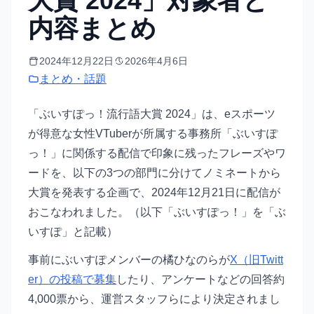
大賞 2024」対象者と
内容まとめ
2024年12月22日
2026年4月6日
まとめ・話題
「ぶいすぽっ！流行語大賞 2024」は、eスポーツ
が得意な女性VTuberが所属する事務所「ぶいすぽ
っ！」に関係する配信で印象に残ったフレーズやワ
ードを、以下の3つの部門に分けてノミネートから
大賞を発表する企画で、2024年12月21日に配信が
おこなわれました。（以下「ぶいすぽっ！」を「ぶ
いすぽ」と記載）
事前にぶいすぽメンバーの橘ひなのらが
X（旧Twitt
er）の投稿で募集
したり、アンケートなどの回答約
4,000票から、運営スタッフらにより決定されまし