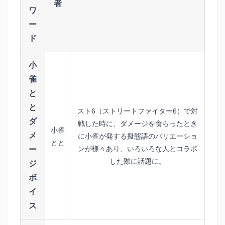
者
ワ
ー
ド
小
雀
と
と
スト6（ストリートファイター6）で対
ダ
戦した時に、ダメージを食らったとき
小雀
メ
に小雀が発する擬態語のバリエーショ
とと
ンが様々あり、いろいろな人とコラボ
ー
した際に話題に。
ジ
ボ
イ
ス