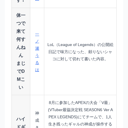
す！
体一
つで
来て
一
何す
ノ
LoL（League of Legends）の公開絵
んね
瀬
日記で味方になった、頼りないシャ
ん
う
コに対して切れて書いた内容。
る
まじ
は
でD
Mこ
い
8月に参加したAPEXの大会「V最」
(VTuber最協決定戦 SEASON6 Ver A
神
PEX LEGENDS)にてチームで、1人
ハイ
成
生き残ったギャルの神成が操作する
ドギ
き