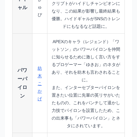
クリプトがハイドしチャンピオンに
ゅ
ャル
なり、この結果が影響し最終結果も
ぴ
優勝。ハイドギャルがSNSのトレン
ドにもなるなど話題に。
APEXのキャラ（レジェンド）「ワ
ットソン」のパワーパイロンを仲間
に知らせるために激しく言い方をす
るプロゲーマー「ゆきお」のネタが
紡
パワ
あり、それを紡木も言わされること
木
ーパ
に。
こ
イロ
また、インターセプターパイロンを
か
置きたい位置に先輩の英リサがいた
ン
げ
たものの、これをパンチして退かし
力技でパイロンを設置したため、こ
の出来事も「パワーパイロン」とネ
タにされています。