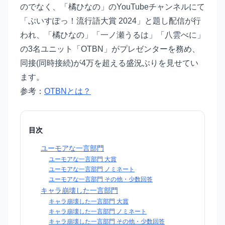
のでなく、「橘ひなの」のYouTubeチャンネルにて
「ぶいすぽっ！流行語大賞 2024」と題し配信が行
われ、「橘ひなの」「一ノ瀬うるは」「八雲べに」
の3名ユニット「OTBN」がプレゼンターを務め、
同接(同時接続)が4万を超える盛況ぶりを見せてい
ます。
参考：
OTBNとは？
目次
ユーモアな一言部門
ユーモアな一言部門 大賞
ユーモアな一言部門 ノミネート
ユーモアな一言部門 その他・少数回答
キャラ崩壊した一言部門
キャラ崩壊した一言部門 大賞
キャラ崩壊した一言部門 ノミネート
キャラ崩壊した一言部門 その他・少数回答