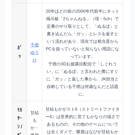
20年ほどの前の2000年代前半にネット
掲示板「2ちゃんねる」（現・5ch）で
定番のやり取りとして、「ぬるぽ」と
書き込んだら「ガッ」とレスを返すと
いう流れがあり、現在では相当昔から
千燈
ｶﾞ
PCを扱っていないと知らない用語にな
ゆう
ｯ
っています。
ひ
千燈の3Dお披露目配信で「しぐれう
い」に「ぬるぽ」と言われた際にすぐ
に「ガッ」と返した事から、JK担当と
自称している千燈は何歳なんだと話題
に。
甘結もかがスト6（ストリートファイタ
ﾓｶ
甘結
ー6）は世界的に見てもかなりの強さで
ｻｰ
も
あるものの、その他のゲームについて
ﾝ /
か・
は全くダメで、蝶屋はなびが甘結もか