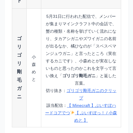
ド
5月31日に行われた配信で、メンバー
が集まりマインクラフト中の会話で、
蟹の種類・名称を挙げていく流れにな
ゴ
り、タカアシガニやズワイガニの名前
が出るなか、橘ひなのが「スベスベマ
リ
ンジュウガニ」と言ったところ（実在
ゴ
小
するカニです）、小森めとが実在しな
リ
森
いものと思ったのかこれを文字って言
剛
め
い換え「
ゴリゴリ剛毛ガニ
」と返した
と
毛
言葉。
ガ
切り抜き：
ゴリゴリ剛毛ガニのクリッ
ニ
プ
該当配信：
【 Minecraft 】ぶいすぽハ
ードコアでつ
【 ぶいすぽっ！ / 小森
めと 】