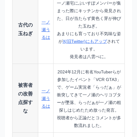
一ノ瀬宅にぶいすぽメンバーが集
まった際にキッチンから発見され
た、日が当たらず黄色く芽が伸び
一ノ
古代の
た玉ねぎ。
瀬う
玉ねぎ
あまりにも育っており不気味な姿
るは
が
X(旧Twitter)にもアップ
されて
います。
発見者は八雲べに。
2024年12月に有名YouTuberらが
参加したイベント「VCR GTA3」
被害者
で、ゲーム実況者「らっだぁ」が
一ノ
の改善
衝突してきて一ノ瀬のヘリコプタ
瀬う
点探す
ーが墜落、らっだぁが一ノ瀬の粗
るは
探しはじめたため放った発言。
な
視聴者から正論だとコメントが多
数流れました。