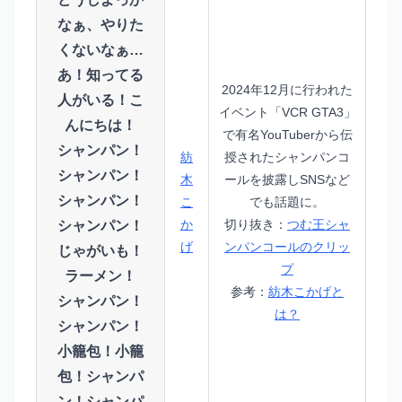
なぁ、やりた
くないなぁ…
あ！知ってる
2024年12月に行われた
人がいる！こ
イベント「VCR GTA3」
んにちは！
で有名YouTuberから伝
シャンパン！
紡
授されたシャンパンコ
シャンパン！
木
ールを披露しSNSなど
シャンパン！
こ
でも話題に。
か
切り抜き：
つむ王シャ
シャンパン！
げ
ンパンコールのクリッ
じゃがいも！
プ
ラーメン！
参考：
紡木こかげと
シャンパン！
は？
シャンパン！
小籠包！小籠
包！シャンパ
ン！シャンパ