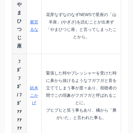
や
ま
花芽なずなのなずNEWSで星座の「山
ひ
紫宮
羊座」(やぎざ)を読むことが出来ず
つ
るな
「やまひつじ座」と言ってしまったこ
とから。
じ
座
ﾌ
ｶﾞ
緊張した時やプレッシャーを受けた時
ﾌ
に鼻から抜けるようなフガフガと音を
ｶﾞ
紡木
立ててしまう事が度々あり、視聴者の
/ ﾌ
こか
間でこの現象がフガフガと呼ばれるこ
げ
とに。
ｶﾞ
ブヒブヒと笑う事もあり、橘から「豚
ｧｧ
がいた」と言われた事も。
ｧｧ
ｧｧ