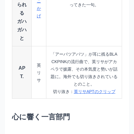
こ
られ
ってきた一句。
か
る
げ
ガハ
ガハ
と
「アーパツアパツ」が耳に残るBLA
CKPINKの流行曲で、英リサがアカ
英
AP
ペラで披露、その本気度と勢いが話
リ
T.
題に。海外でも切り抜きされている
サ
とのこと。
切り抜き：
英リサAPTのクリップ
心に響く一言部門