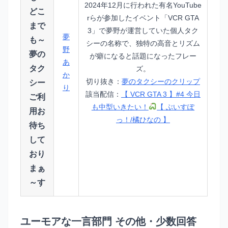
2024年12月に行われた有名YouTube
どこ
rらが参加したイベント「VCR GTA
まで
3」で夢野が運営していた個人タク
夢
も～
シーの名称で、独特の高音とリズム
野
夢の
が癖になると話題になったフレー
あ
タク
ズ。
か
切り抜き：
夢のタクシーのクリップ
シー
り
該当配信：
【 VCR GTA 3 】#4 今日
ご利
も中型いきたい！
【 ぶいすぽ
用お
っ！/橘ひなの 】
待ち
して
おり
まぁ
～す
ユーモアな一言部門 その他・少数回答