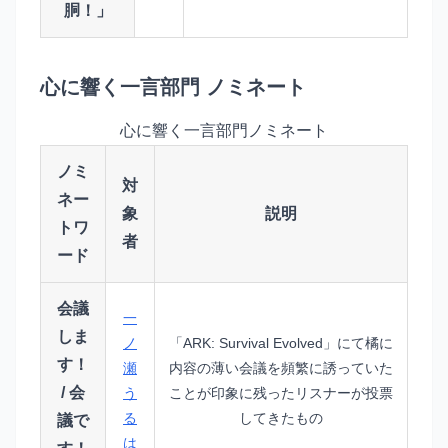
胴！」
心に響く一言部門 ノミネート
心に響く一言部門ノミネート
ノミ
対
ネー
象
説明
トワ
者
ード
会議
一
しま
ノ
「ARK: Survival Evolved」にて橘に
す！
瀬
内容の薄い会議を頻繁に誘っていた
/ 会
う
ことが印象に残ったリスナーが投票
る
してきたもの
議で
は