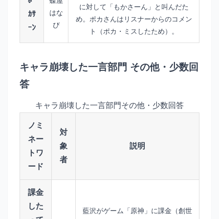
ﾎﾟ
蝶屋
に対して「もかさーん」と叫んだた
はな
ｶｻ
め。ポカさんはリスナーからのコメン
び
ｰﾝ
ト（ポカ・ミスしたため）。
キャラ崩壊した一言部門 その他・少数回
答
キャラ崩壊した一言部門その他・少数回答
ノミ
対
ネー
象
説明
トワ
者
ード
課金
した
藍沢がゲーム「原神」に課金（創世