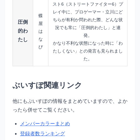
スト6（ストリートファイター6）プ
レイ中に、プロゲーマー・立川にど
蝶
ちらが有利か問われた際、どんな状
圧倒
屋
況でも常に「圧倒的わたし」と連
的わ
は
発。
な
たし
かなり不利な状態になった時に「わ
び
たしくない」との発言も見られまし
た。
ぶいすぽ関連リンク
他にもぶいすぽの情報をまとめていますので、よか
ったら併せてご覧ください。
メンバーカラーまとめ
登録者数ランキング